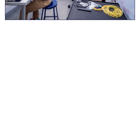
Nodo cuántico privado de corto plazo
en la sede de la red cuántica EPB
EPB ofrece espacios de trabajo privados y
seguros equipados con lo que esperaría de un
entorno de oficina moderno y están disponibles
para alquiler temporal para los suscriptores de
EPB Quantum Network.
Nodo cuántico dedicado de largo plazo
en un espacio precableado