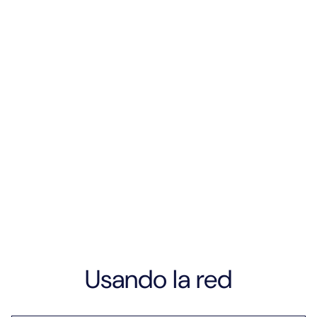
Revisar las políticas de uso
aceptable tanto del espacio físico
como de la Red Cuántica EPB .
Demostración de cómo conectar su
equipo a la consola de interfaz de
red cuántica (QNIC).
Usando la red