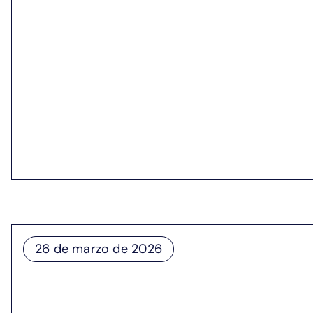
Los becarios cuánticos de EPB 
Completion of first fellowship curriculum rea
EPB e IonQ reconocieron a ocho participantes del prog
formación y experiencia práctica, capacitando a los pa
Todo esto forma parte de nuestro trabajo para crear u
industria cuántica, que está en rápido crecimiento. Le
26 de marzo de 2026
Chattanooga fue seleccionada 