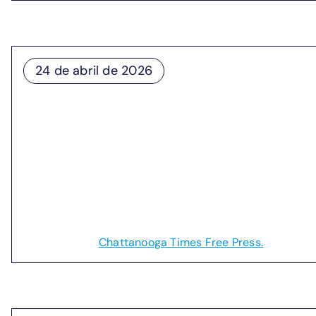
24 de abril de 2026
IonQ abre oficina en Chattano
Sm
Como EPB Quantum
IonQ finaliza la instalación del
oficina en el centro de Chattanooga, a pocas cuadras d
seguridad y la optimización de la red eléctrica, así co
preparada para la computación cuántica.
Lea más en el
Chattanooga Times Free Press.