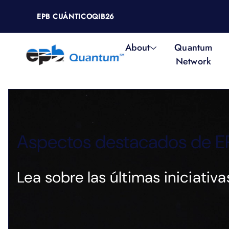
EPB CUÁNTICO
QIB26
About
Quantum
Network
Aspectos destacados de 
Lea sobre las últimas iniciati
26 de marzo de 2026
Asegura tu plaza ahora