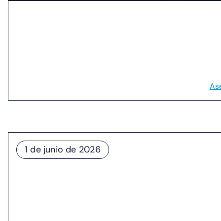
EPB hosts inaugural conference to connect 
Reserva la fecha para Quantum in Business el 1 de oc
empresas con ventajas cuánticas prácticas.
Aproveche la ventaja de ser pionero en el mercado.
As
1 de junio de 2026
EPB y la Universidad de Tennes
cuántica y el impacto económi