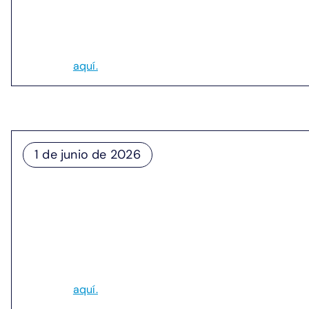
Esta colaboración ampliará la capacidad académica y d
socios de la industria participen en la formación práct
Leer más
aquí.
1 de junio de 2026
McKinsey: La tecnología cuánti
Según el informe McKinsey Quantum Technology Monitor 
2035 mediante la comercialización de nuevos casos de
Leer más
aquí.