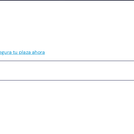
companies to practical quantum advantage
Sm
tubre de 2026. EPB Quantum
Celebrará su conferencia inau
egura tu plaza ahora
El aforo es limitado.
see en Chattanooga ampliarán el de
co.