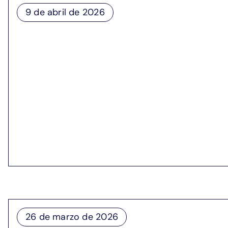
9 de abril de 2026
EPB se une a Southeastern Qua
Inaugural membership supports real-world Q
La pertenencia de EPB a la Colaboración Cuántica del 
Liderada por la Universidad de Alabama en Huntsville 
liderazgo regional en la ciencia de la información cuá
Vanderbilt. La SQC también participa en actividades p
global de innovación cuántica, apoyando el crecimiento
26 de marzo de 2026